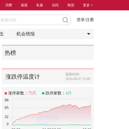
消费
港股
私募
信托
期货
更多
登录/注册
击
机会情报
热榜
更新时间:
涨跌停温度计
2026-08-07 15:00
涨停家数：
75
只
跌停家数：
4
只