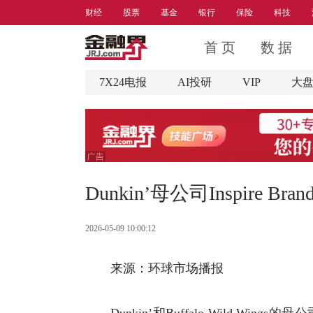
财经
股票
基金
银行
保险
科技
首 页
数 据
7X24电报
AI投研
VIP
大
Dunkin’母公司Inspire B
2026-05-09 10:00:12
来源：环球市场播报