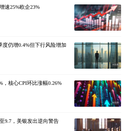
速25%欧企23%
季度仍增0.4%但下行风险增加
，核心CPI环比涨幅0.26%
9.7，美银发出逆向警告