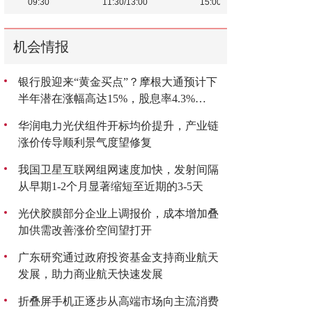
机会情报
银行股迎来“黄金买点”？摩根大通预计下
半年潜在涨幅高达15%，股息率4.3%
成“香饽饽”
华润电力光伏组件开标均价提升，产业链
涨价传导顺利景气度望修复
我国卫星互联网组网速度加快，发射间隔
从早期1-2个月显著缩短至近期的3-5天
光伏胶膜部分企业上调报价，成本增加叠
加供需改善涨价空间望打开
广东研究通过政府投资基金支持商业航天
发展，助力商业航天快速发展
折叠屏手机正逐步从高端市场向主流消费