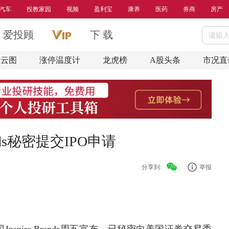
汽车
投教家园
视频
盈利宝
康养
医药
券商
房产
爱投顾
下 载
盘云图
涨停温度计
龙虎榜
A股头条
市况直
rands秘密提交IPO申请
分享到:
举报