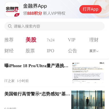
美股
推荐
VIP
理财
7x24
财经
股票
IPO
公告
展开
曝iPhone 18 Pro/Ultra量产遇挑战，苹果急了
IT之家
1小时前
美国银行高管警示“态势感知”基金巨亏事件暴露高杠杆市场风险
6小时前