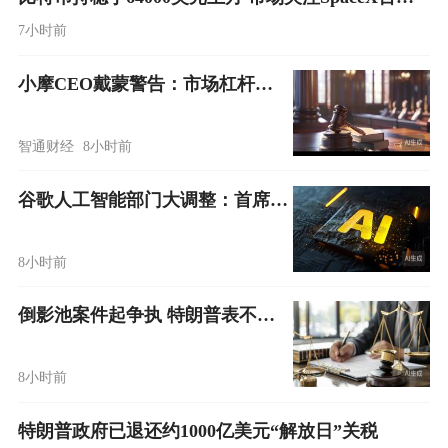
7小时前
小摩CEO戴蒙警告：市场杠杆已“相当高”，隐性借贷恐引爆波动
智通财经
8小时前
谷歌人工智能部门大调整：首席科学家杰夫·迪恩离职，德米斯·哈萨比斯卸任DeepMind CEO
8小时前
倒影池案件起争执 特朗普表不满 暂未决定是否解雇检察官皮罗
8小时前
特朗普政府已退还约1000亿美元“解放日”关税