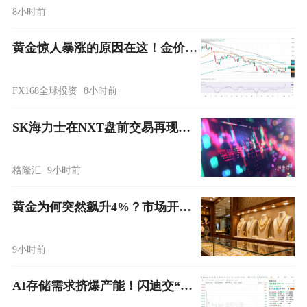
8小时前
黄金惊人暴涨的原因在这！金价技术面重大破位 FXStreet分析师黄金走势分析
FX168全球投资
8小时前
SK海力士在NXT盘前交易再现跌停，韩国引入静态VI应对异常波动
格隆汇
9小时前
黄金为何突然飙升4%？市场开始押注沃什领导的美联储“没那么鹰”
9小时前
AI存储需求挤爆产能！闪迪交“炸裂”财报仍难逃杀跌