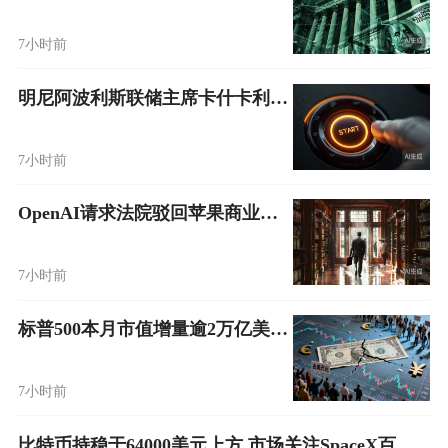
7小时前
明尼阿波利斯联储主席卡什卡利：现在是时候开始缓慢加息
7小时前
OpenAI请求法院驳回苹果商业机密诉讼 指称原告意在限制人才流动
7小时前
标普500本月市值增量逾2万亿美元 比特币未现跟涨态势
7小时前
比特币持稳于64000美元上方 市场关注SpaceX百亿美元股份解禁