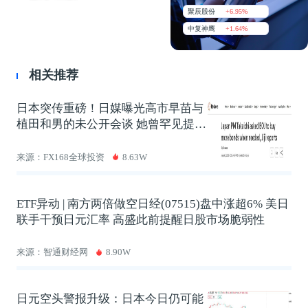
聚辰股份
+6.95%
中复神鹰
+1.64%
相关推荐
日本突传重磅！日媒曝光高市早苗与
植田和男的未公开会谈 她曾罕见提这
要求
来源：FX168全球投资
8.63W
ETF异动 | 南方两倍做空日经(07515)盘中涨超6% 美日
联手干预日元汇率 高盛此前提醒日股市场脆弱性
来源：智通财经网
8.90W
日元空头警报升级：日本今日仍可能