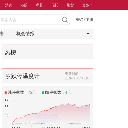
消费
港股
私募
信托
期货
更多
登录/注册
击
机会情报
热榜
更新时间:
涨跌停温度计
2026-08-07 15:00
涨停家数：
75
只
跌停家数：
4
只