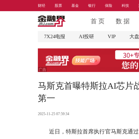
财经
股票
基金
银行
保险
科技
首 页
数 据
7X24电报
AI投研
VIP
大
马斯克首曝特斯拉AI芯片
第一
2025-11-25 07:59:34
近日，特斯拉首席执行官马斯克通过