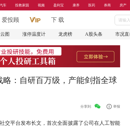
汽车
投教家园
视频
盈利宝
康养
医药
券商
房产
爱投顾
下 载
盘云图
涨停温度计
龙虎榜
A股头条
市况直
战略：自研百万级，产能剑指全球
分享到:
举报
社交平台发布长文，首次全面披露了公司在
人工智能