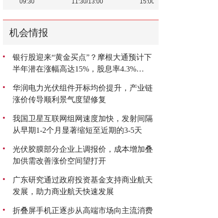
机会情报
银行股迎来“黄金买点”？摩根大通预计下
半年潜在涨幅高达15%，股息率4.3%
成“香饽饽”
华润电力光伏组件开标均价提升，产业链
涨价传导顺利景气度望修复
我国卫星互联网组网速度加快，发射间隔
从早期1-2个月显著缩短至近期的3-5天
光伏胶膜部分企业上调报价，成本增加叠
加供需改善涨价空间望打开
广东研究通过政府投资基金支持商业航天
发展，助力商业航天快速发展
折叠屏手机正逐步从高端市场向主流消费