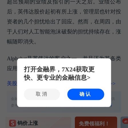
超出预期的业绩及指引的一天之后。业绩公布
后，英伟达股价起初有所上涨，管理层也针对投
资者的几个担忧给出了回应。然而，在周四，由
于人们对人工智能泡沫破裂的担忧持续存在，涨
幅随即消失。
Alphabet是英伟达的客户之一，并且还为其各类
应用和服务使用自身的张量处理单元。
打开金融界，7X24获取更
快、更专业的金融信息>
美股频道更多独家策划、专家专栏，免费查阅>>
取消
确认
金融界提醒：本文内容、数据与工具不构成任何投资建议，仅供
参考，不具备任何指导作用。股市有风险，投资需谨慎！
投诉
钨价上涨
免费领福利！