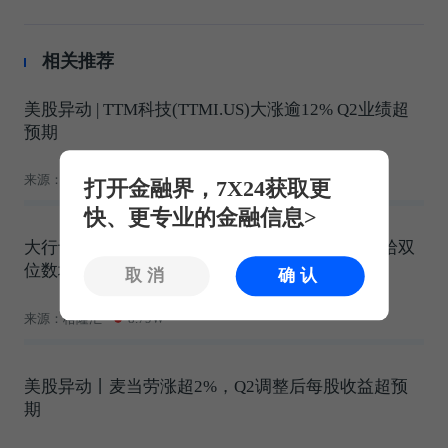
相关推荐
美股异动 | TTM科技(TTMI.US)大涨逾12% Q2业绩超
预期
来源：智通财经网
4.23W
打开金融界，7X24获取更
快、更专业的金融信息>
大行评级丨里昂：预计腾讯次季国内游戏收入重拾双
位数增长，维持“高度确信跑赢大市”评级
取消
确认
来源：格隆汇
8.79W
美股异动丨麦当劳涨超2%，Q2调整后每股收益超预
期