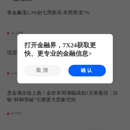
黄金飙涨2.3%创七周新高 本周累涨7%
10.10W
打开金融界，7X24获取更
现货白银涨幅收窄至不足4%
快、更专业的金融信息>
取消
确认
7.62W
贵金属全线上扬！金价本周涨幅或创1月来最佳，白
银“杯柄突破”引燃更大想象空间
8.75W