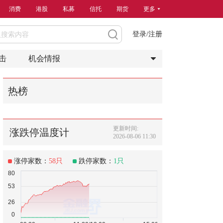
消费
港股
私募
信托
期货
更多
登录/注册
击
机会情报
热榜
更新时间:
涨跌停温度计
2026-08-06 11:30
涨停家数：
58
只
跌停家数：
1
只