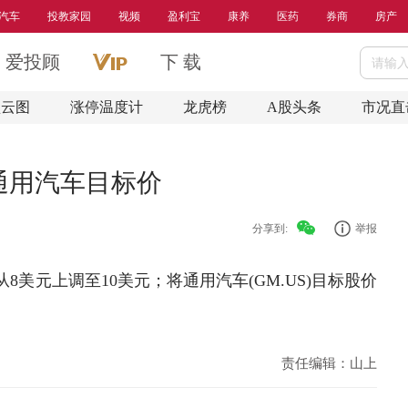
汽车
投教家园
视频
盈利宝
康养
医药
券商
房产
爱投顾
下 载
盘云图
涨停温度计
龙虎榜
A股头条
市况直
通用汽车目标价
分享到:
举报
价从8美元上调至10美元；将通用汽车(GM.US)目标股价
责任编辑：山上