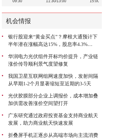
机会情报
银行股迎来“黄金买点”？摩根大通预计下
半年潜在涨幅高达15%，股息率4.3%
成“香饽饽”
华润电力光伏组件开标均价提升，产业链
涨价传导顺利景气度望修复
我国卫星互联网组网速度加快，发射间隔
从早期1-2个月显著缩短至近期的3-5天
光伏胶膜部分企业上调报价，成本增加叠
加供需改善涨价空间望打开
广东研究通过政府投资基金支持商业航天
发展，助力商业航天快速发展
折叠屏手机正逐步从高端市场向主流消费