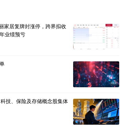
停爱丽家居复牌封涨停，跨界拟收
年业绩预亏
单
7%，科技、保险及存储概念股集体