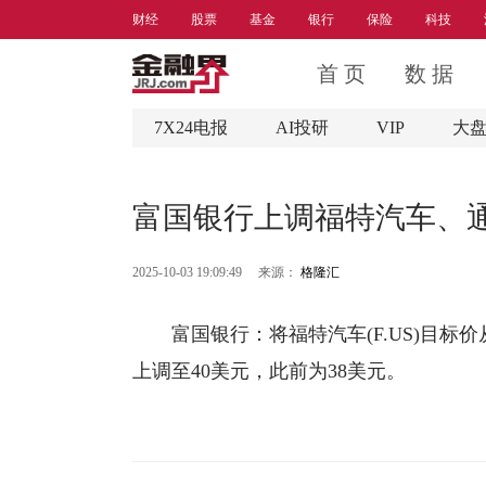
财经
股票
基金
银行
保险
科技
首 页
数 据
7X24电报
AI投研
VIP
大
富国银行上调福特汽车、
2025-10-03 19:09:49
来源：
格隆汇
富国
银行
：将福特汽车(F.US)目标
上调至40美元，此前为38美元。