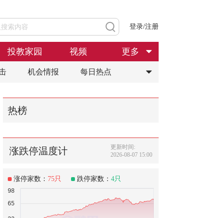
登录/注册
投教家园
视频
更多
击
机会情报
每日热点
热榜
更新时间:
涨跌停温度计
2026-08-07 15:00
涨停家数：
75
只
跌停家数：
4
只