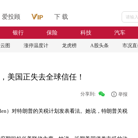
爱投顾
下 载
银行
保险
科技
汽车
盘云图
涨停温度计
龙虎榜
A股头条
市况直
，美国正失去全球信任！
分享到:
举报
Yellen）对特朗普的关税计划发表看法。她说，特朗普关税