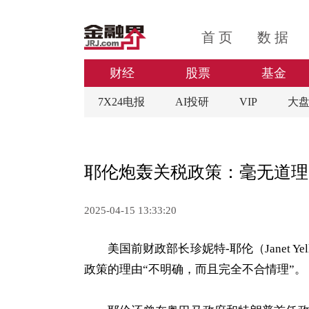
首 页
数 据
财经
股票
基金
7X24电报
AI投研
VIP
大
耶伦炮轰关税政策：毫无道理
2025-04-15 13:33:20
美国前财政部长珍妮特-耶伦（Janet 
政策的理由“不明确，而且完全不合情理”。